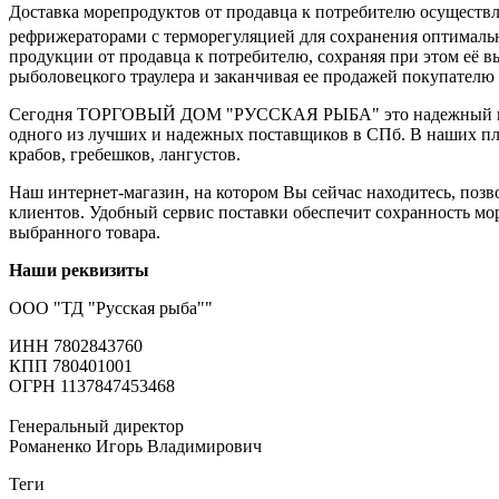
Доставка морепродуктов от продавца к потребителю осуществ
рефрижераторами с терморегуляцией для сохранения оптимальн
продукции от продавца к потребителю, сохраняя при этом её в
рыболовецкого траулера и заканчивая ее продажей покупателю 
Сегодня ТОРГОВЫЙ ДОМ "РУССКАЯ РЫБА"
это надежный 
одного из лучших и надежных поставщиков в СПб. В наших пла
крабов, гребешков, лангустов.
Наш интернет-магазин, на котором Вы сейчас находитесь, поз
клиентов. Удобный сервис поставки обеспечит сохранность мор
выбранного товара.
Наши реквизиты
ООО "ТД "Русская рыба""
ИНН 7802843760
КПП 780401001
ОГРН 1137847453468
Генеральный директор
Романенко Игорь Владимирович
Теги