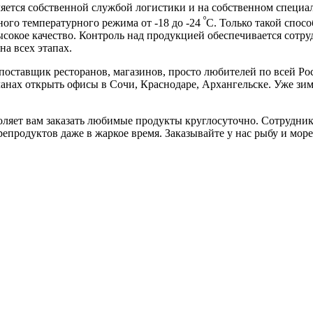
ляется собственной службой логистики и на собственном специ
º
ого температурного режима от -18 до -24
С. Только такой спос
ысокое качество. Контроль над продукцией обеспечивается сотру
на всех этапах.
поставщик ресторанов, магазинов, просто любителей по всей Рос
нах открыть офисы в Сочи, Краснодаре, Архангельске. Уже зим
воляет вам заказать любимые продукты круглосуточно. Сотрудн
епродуктов даже в жаркое время. Заказывайте у нас рыбу и мор